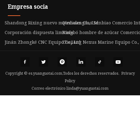
Empresa socia
Shandong Rixing nuevo materiales Co., Ltd
Qinhuangdao Senbiao Comercio Inte
Corporación dispuesta limitada
Ningbó hombre de azúcar Comercio
Jinán Zhongké CNC Equipo Co., Ltd
Zhejiang Nexus Marine Equipo Co., 
Copyright © es.yuanguotai.com,Todos los derechos reservados.
Privacy
Policy
Correo electrónico
linda@yuanguotai.com