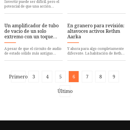
una ganancia del 556 %
Invertir puede ser difícil, pero el
potencial de que una acción
individual genere grandes
beneficios
Un amplificador de tubo
En granero para revisión:
de vacío de un solo
altavoces activos Rethm
extremo con un toque
Aarka
moderno
A pesar de que el circuito de audio
Y ahora para algo completamente
de estado sólido más antiguo
diferente. La habitación de Rethm
ahora califica para una pensión y
estaba entre mis
Primero
3
4
5
6
7
8
9
Último