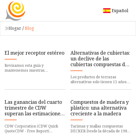
Español
Hogar
/
Blog
El mejor receptor estéreo
Alternativas de cubiertas:
un declive de las
cubiertas compuestas de
Revisamos esta guía y
madera y plástico
mantenemos nuestras
recomendaciones. Agregamos
Los productos de terrazas
algunos
alternativas solo tienen 15 años
en Australia y su uso
Las ganancias del cuarto
Compuestos de madera y
trimestre de CDW
plástico: una alternativa
superan las estimaciones,
creciente a la madera
los ingresos disminuyen
año tras año
CDW Corporation (CDW Quick
Tarimas y mallas compuestas
QuoteCDW - Free Report)
DECKER Desde la década de 1980,
informado
los compuestos de