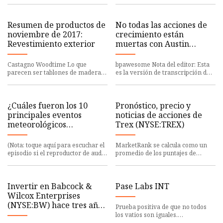
Resumen de productos de
No todas las acciones de
noviembre de 2017:
crecimiento están
Revestimiento exterior
muertas con Austin
Hankwitz (Cash Flow
Freaks)
Castagno Woodtime Lo que
bpawesome Nota del editor: Esta
parecen ser tablones de madera
es la versión de transcripción del
son en realidad 40" x 120"
anterior
¿Cuáles fueron los 10
Pronóstico, precio y
principales eventos
noticias de acciones de
meteorológicos
Trex (NYSE:TREX)
nacionales de 2022?
(Nota: toque aquí para escuchar el
MarketRank se calcula como un
episodio si el reproductor de audio
promedio de los puntajes de
anterior no
categoría disponibles, con
Invertir en Babcock &
Pase Labs INT
Wilcox Enterprises
(NYSE:BW) hace tres años
Prueba positiva de que no todos
le habría proporcionado
los vatios son iguales.
especialmente los diseñados