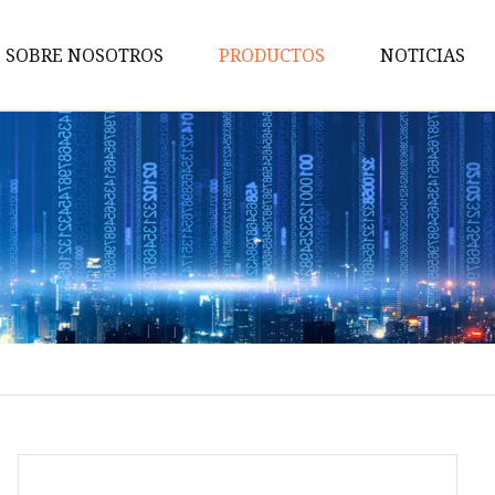
SOBRE NOSOTROS
PRODUCTOS
NOTICIAS
WPC para interiores
Panel de pared WPC
Tubo de techo WPC
Tubo de WPC
Tablero de pared UV
PE WPC al aire libre
Pisos de PE WPC para exterior
Tubo de PE WPC para exterior
Cerca al aire libre del PE WPC