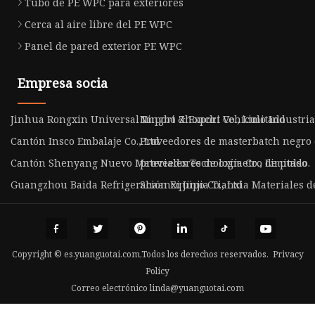
Tubo de PE WPC para exteriores
Cerca al aire libre del PE WPC
Panel de pared exterior PE WPC
Empresa socia
Jinhua Rongxin Universal Import & Export Co., Limitado
Ningbó Zhouchi Vehículo Industria 
Cantón Insco Embalaje Co., Ltd
Proveedores de masterbatch negro
Cantón Shenyang Nuevo Materiales Tecnología Co., Limitado.
proveedores de oxímetro de pulso
Guangzhou Baida Refrigeración Equipo Co., Ltd
Shaanxi Jinjia Tianxia Materiales de
Copyright © es.yuanguotai.com,Todos los derechos reservados.
Privacy
Policy
Correo electrónico
linda@yuanguotai.com