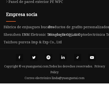
Panel de pared exterior PE WPC
Empresa socia
Fábrica de enjuagues bucales
Productos de grafito personalizado
Shenzhen ENM Eletronic Tecnología CO ., Ltd
Ningbo Hengjian Optoelectrónica Te
Taizhou pureza Imp & Exp Co., Ltd
Copyright © es.yuanguotai.com,Todos los derechos reservados.
Privacy
Policy
Correo electrónico
linda@yuanguotai.com