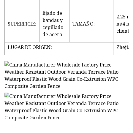
lijado de
2,25 m/
bandas y
SUPERFICIE:
TAMAÑO:
m/4 m 
cepillado
cliente
de acero
LUGAR DE ORIGEN:
Zhejian