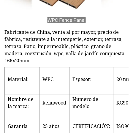
Fabricante de China, venta al por mayor, precio de
fábrica, resistente a la intemperie, exterior, terraza,
terraza, Patio, impermeable, plástico, grano de
madera, coextrusión, wpc, valla de jardín compuesta,
166x20mm
Material:
WPC
Espesor:
20 mm
Nombre de
Número de
kelaiwood
KG906-
la marca:
modelo:
Garantía
25 años
CERTIFICACIÓN:
ISO900