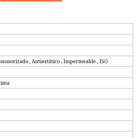
nsonorizado , Antiestático , Impermeable , ISO
tima