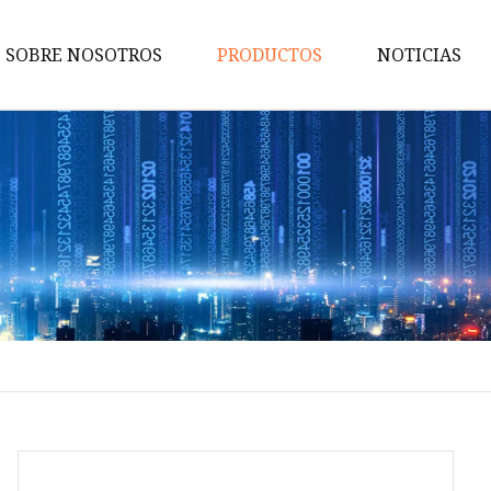
SOBRE NOSOTROS
PRODUCTOS
NOTICIAS
WPC para interiores
Panel de pared WPC
Tubo de techo WPC
Tubo de WPC
Tablero de pared UV
PE WPC al aire libre
Pisos de PE WPC para exterior
Tubo de PE WPC para exterior
Cerca al aire libre del PE WPC