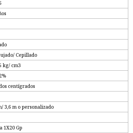
6
ños
ado
pujado/ Cepillado
35 kg/ cm3
 2%
dos centígrados
m/ 3,6 m o personalizado
ra 1X20 Gp