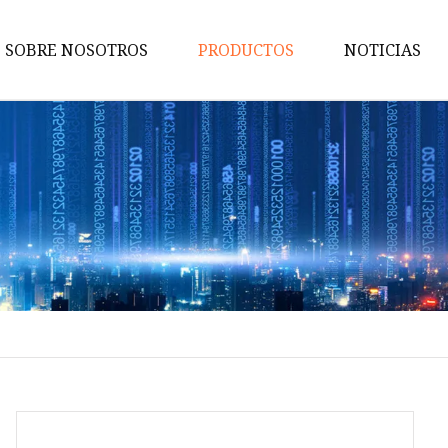
SOBRE NOSOTROS
PRODUCTOS
NOTICIAS
WPC para interiores
Panel de pared WPC
Tubo de techo WPC
Tubo de WPC
Tablero de pared UV
PE WPC al aire libre
Pisos de PE WPC para exterior
Tubo de PE WPC para exterior
Cerca al aire libre del PE WPC