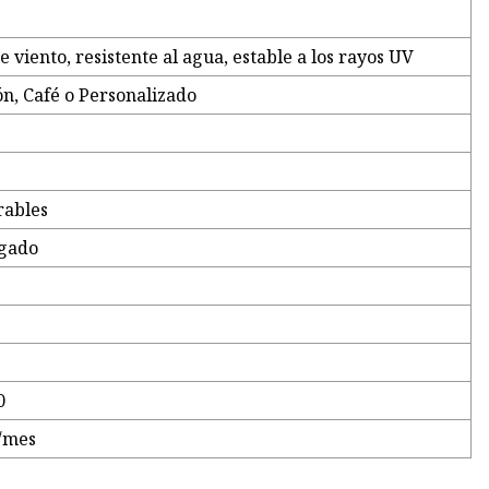
 viento, resistente al agua, estable a los rayos UV
ón, Café o Personalizado
rables
igado
0
/mes