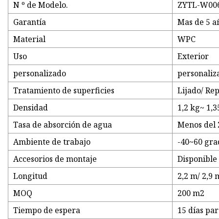
N º de Modelo.
ZYTL-W00
Garantía
Mas de 5 a
Material
WPC
Uso
Exterior
personalizado
personaliz
Tratamiento de superficies
Lijado/ Re
Densidad
1,2 kg~ 1,
Tasa de absorción de agua
Menos del
Ambiente de trabajo
-40~60 gra
Accesorios de montaje
Disponible
Longitud
2,2 m/ 2,9 
MOQ
200 m2
Tiempo de espera
15 días pa