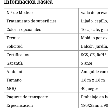
Información básica
N º de Modelo.
valla de priva
Tratamiento de superficies
Lijado, cepillo
Colores opcionales
Teca, café, gri
Técnica
Moldeo por ex
Solicitud
Balcón, Jardín,
Certificados
SGS, CE, RoHS
Garantía
5 años
Ambiente
Amigable con 
Tamaño
1,8 m x 1,8 m
MOQ
40 juegos
Paquete de transporte
Embalaje en bo
Especificación
180X25mm, 9