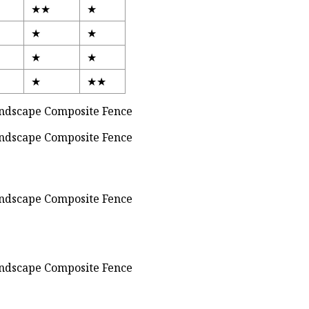
★★
★
★
★
★
★
★
★★