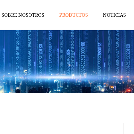
SOBRE NOSOTROS
PRODUCTOS
NOTICIAS
WPC para interiores
Panel de pared WPC
Tubo de techo WPC
Tubo de WPC
Tablero de pared UV
PE WPC al aire libre
Pisos de PE WPC para exterior
Tubo de PE WPC para exterior
Cerca al aire libre del PE WPC