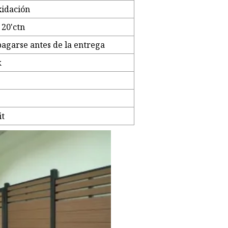
xidación
 20'ctn
pagarse antes de la entrega
k
)
it