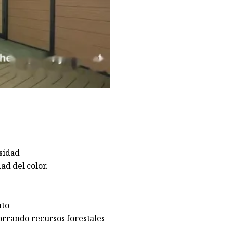
nsidad
ad del color.
nto
orrando recursos forestales