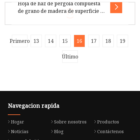
Hoja de haz de pérgola compuesta
WPC PVC CelingColor: Nuestra fábrica Embalaje
de grano de madera de superficie de
y entrega: ¿Qué es WPC? Los compuestos de
grabación en relieve de tubos
madera y plástico (WPC) son mate
cuadrados de madera WPC
personalizados
Descripción del producto Aplicación de
Primero
13
14
15
16
17
18
19
diferentes tamaños Acerca de nosotros Jiangsu
Rongke Plastic Industry Technology
Último
Navegacion rapida
Hogar
Sobre nosotros
Productos
Noticias
Blog
Contáctenos