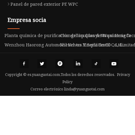
Panel de pared exterior PE WPC
Empresa socia
Planta química de purificación de líquidos de Wuxi Hengda
Changzhou Qianyi Maquinaria Tecno
Wenzhou Haorong Automóvil Ventas Y Servicio CO ., Ltd .
Shenzhen Xinqili Textil Co., Limitad
Copyright © es.yuanguotai.com,Todos los derechos reservados.
Privacy
Policy
Correo electrónico
linda@yuanguotai.com