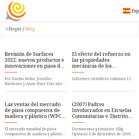
Esp
Hogar
/
Blog
Revisión de Surfaces
El efecto del refuerzo en
2022: nuevos productos e
las propiedades
innovaciones en pisos de
mecánicas de los
la feria anual
compuestos de fibra de
madera/polipropileno
Por Darius Helm, Jennifer
Informes científicos volumen 12,
enchapados ensamblados
Bardoner y Anne Harr Este año
se llevó a cabo Surfaces
con polipropileno clorado
Las ventas del mercado
(2007) Padres
de pisos compuestos de
Involucrados en Escuelas
madera y plástico (WPC)
Comunitarias v. Distrito
alcanzarán los US$ 4,190
Escolar de Seattle No. 1 •
millones para 2033
El mercado mundial de pisos
Documentos primarios: (Slip
compuestos de madera y plástico
Opinion) 4 de diciembre de 2006,
(WPC) tendrá un valor de US$ 2,23
Argumentado el 28 de junio de