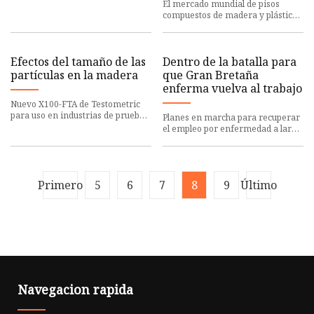
4.19 mil millones para
El mercado mundial de pisos
2033
compuestos de madera y plástico
(WPC) tendrá un valor de US$ 2,23
Efectos del tamaño de las
Dentro de la batalla para
partículas en la madera
que Gran Bretaña
enferma vuelva al trabajo
Nuevo X100-FTA de Testometric
para uso en industrias de prueba
Planes en marcha para recuperar
de alimentos y texturas
el empleo por enfermedad a largo
plazo como Universal Credit
Primero
5
6
7
8
9
Último
Navegacion rapida