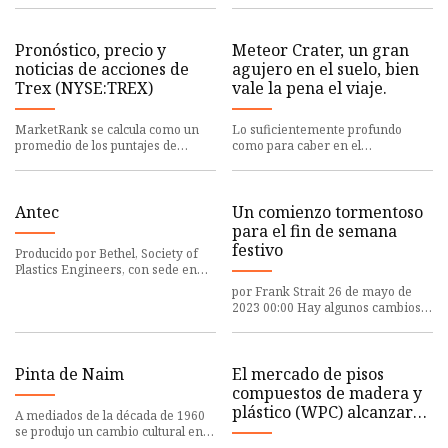
2007, *
Pronóstico, precio y
Meteor Crater, un gran
noticias de acciones de
agujero en el suelo, bien
Trex (NYSE:TREX)
vale la pena el viaje.
MarketRank se calcula como un
Lo suficientemente profundo
promedio de los puntajes de
como para caber en el
categoría disponibles, con
Monumento a Washington y lo
suficientemente grande como
para caber en
Antec
Un comienzo tormentoso
para el fin de semana
festivo
Producido por Bethel, Society of
Plastics Engineers, con sede en
Conn., el informe anual
por Frank Strait 26 de mayo de
2023 00:00 Hay algunos cambios
en el
Pinta de Naim
El mercado de pisos
compuestos de madera y
plástico (WPC) alcanzará
A mediados de la década de 1960
una valoración de US $
se produjo un cambio cultural en
la música y la moda cuando el